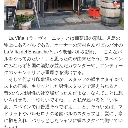
La Viña（ラ・ヴィーニャ）とは葡萄畑の意味。月島の
駅上にあるバルである。オーナーの河村さんがビルバオの
La Viña del Ensancheという老舗バルを訪れ、「こんなバ
ルをやってみたい！」と思ったのが由来だそう。スペイン
のみならず各国の酒類が並んだカウンターや、アンティー
クのシャンデリアが重厚さを演出する。
そして何より印象深いのが、スタッフの蝶ネクタイ＆ベ
ストの正装。キリッとした男性スタッフで迎えられると、
昔のバルは男性の社交場だったんだよな、なんてことに想
いをはせる。「珍しいですね。」と私が述べると「いや
あ、スペインでは普通そうですよ。」と。そういえば、マ
ドリッドやバルセロナの老舗バルのスタッフは、髪に丁寧
に櫛を入れ、パリッとしたシャツに蝶ネクタイで働いてい
たっけ。