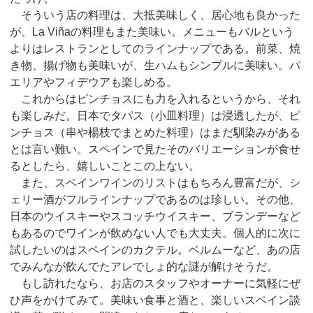
そういう店の料理は、大抵美味しく、居心地も良かった
が、La Viñaの料理もまた美味い。メニューもバルという
よりはレストランとしてのラインナップである。前菜、焼
き物、揚げ物も美味いが、生ハムもシンプルに美味い。パ
エリアやフィデウアも楽しめる。
これからはピンチョスにも力を入れるというから、それ
も楽しみだ。日本でタパス（小皿料理）は浸透したが、ピ
ンチョス（串や楊枝でまとめた料理）はまだ馴染みがある
とは言い難い。スペインで見たそのバリエーションが食せ
るとしたら、嬉しいことこの上ない。
また、スペインワインのリストはもちろん豊富だが、シ
ェリー酒がフルラインナップであるのは珍しい。その他、
日本のウイスキーやスコッチウイスキー、ブランデーなど
もあるのでワインが飲めない人でも大丈夫。個人的に次に
試したいのはスペインのカクテル。ベルムーなど、あの店
でみんなが飲んでたアレでしょ的な謎が解けそうだ。
もし訪れたなら、お店のスタッフやオーナーに気軽にぜ
ひ声をかけてみて。美味い食事と酒と、楽しいスペイン談