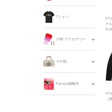
Tシャツ
FT
ナ
FL
小物･アクセサリー
その他
Farruca掲載号
FT
（