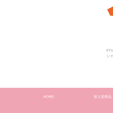
FT
シ
HOME
新入荷商品