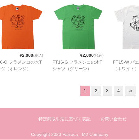
¥2,000
¥2,000
(税込)
(税込)
16-O フラメンコの木T
FT16-G フラメンコの木T
FT15-W 
ャツ（オレンジ）
シャツ（グリーン）
（ホワイト）
1
2
3
4
≫
特定商取引法に基づく表記
お問い合わせ
Copyright 2023 Farruca - M2 Company