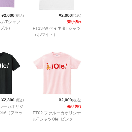
¥2,000
¥2,000
(税込)
(税込)
生ハムTシャツ
売り切れ
プル）
FT13-W ペイネタTシャツ
（ホワイト）
¥2,300
¥2,000
(税込)
(税込)
ファルーカオリジ
売り切れ
le!（ブラッ
FT02 ファルーカオリジナ
ルTシャツOle! ピンク