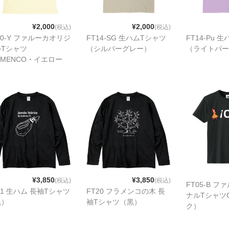
¥2,000
¥2,000
(税込)
(税込)
10-Y ファルーカオリジ
FT14-SG 生ハムTシャツ
FT14-Pu 
ルTシャツ
（シルバーグレー）
（ライトパー
AMENCO・イエロー
¥3,850
¥3,850
(税込)
(税込)
FT05-B 
21 生ハム 長袖Tシャツ
FT20 フラメンコの木 長
ナルTシャツO
黒）
袖Tシャツ（黒）
ク）