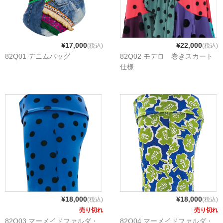
Tシャツ
小物・アクセサリー
マントン・シージョ
¥17,000
¥22,000
(税込)
(税込)
82Q01 デニムバッグ
82Q02 モデロ 巻きスカート
ピアス・イヤリング
仕様
ペイネタ
アバニコ
フローレス
その他
衣装
シューズケース
トートバッグ
¥18,000
¥18,000
(税込)
(税込)
フラメンコマスク
売り切れ
売り切れ
ファルーカWebサイト
82Q03 マーメイドファルダ・
82Q04 マーメイドファルダ・