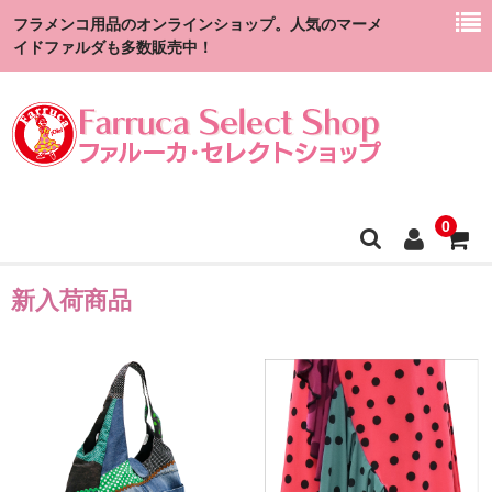
フラメンコ用品のオンラインショップ。人気のマーメ
イドファルダも多数販売中！
0
新入荷商品
HOME
ファルダ（スカート）
ファルーカ・オリジナル
スペイン製ファルダ
在庫あり