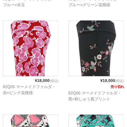
ブルー×水玉
ブルー×グリーン花模様
¥18,000
¥18,000
(税込)
(税込)
82Q05 マーメイドファルダ・
売り切れ
赤×ピンク花模様
82Q06 マーメイドファルダ・
黒×刺しゅう風プリント