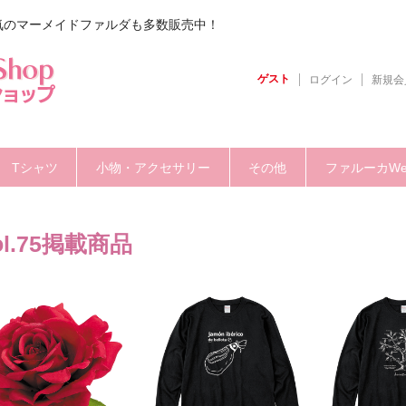
気のマーメイドファルダも多数販売中！
ゲスト
ログイン
新規会
Tシャツ
小物・アクセサリー
その他
ファルーカW
ol.75掲載商品