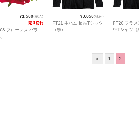
¥1,500
¥3,850
(税込)
(税込)
FT21 生ハム 長袖Tシャツ
FT20 フラ
売り切れ
（黒）
袖Tシャツ（
C03 フローレス バラ
赤）
≪
1
2