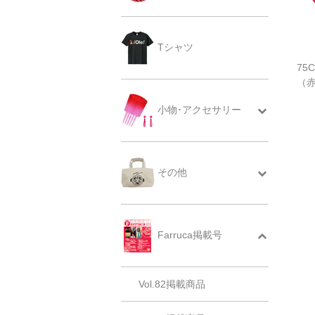
Tシャツ
75
（
小物･アクセサリー
その他
Farruca掲載号
Vol.82掲載商品