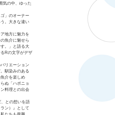
囲気の中、ゆった
ゴ」のオーナー
いう。大きな違い
ア地方に魅力を
登の魚介に魅せら
です。」と語る大
るRの文字がデザ
バリエーション
だ。馴染みのある
の魚介を楽しめ
ならぬ「ハポニョ
イン料理との出会
ば、との想いを語
トラン）』として
。私たちも復興