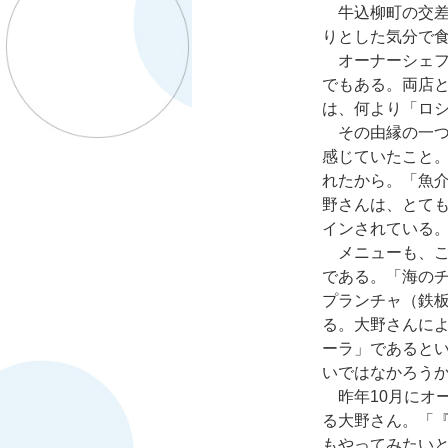
牛込柳町の交差
りとした気分で
オーナーシェフ
でもある。両店
は、何より「ロ
その由縁の一つ
感じていたこと
れたから。「魚
野さんは、とて
インされている
メニューも、こ
である。「海の
プランチャ（鉄
る。大野さんに
ーラ」であると
いではなかろう
昨年10月にオ
る大野さん。「
もやってみたい