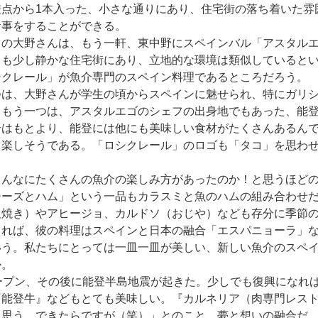
点から1本入った、小さな通りにあり、住宅街の落ち着いた雰
食事をすることができる。
の大野さんは、もう一軒、東中野にスペインバル「アスタルエ
とも少し静かな住宅街にあり、立地的な環境は類似していると
シクレール」が魚介専門のスペイン料理であるところだろう。
は、大野さんが学生の頃からスペインに魅せられ、特にガリシ
。もう一つは、アスタルエゴのシェフの出身地でもあった、能
介はもとより、能登には他にも美味しい食材がたくさんあるん
も楽しそうである。「ロシクレール」のロゴも「タコ」を思わせ
。
んなにたくさんの魚介の楽しみ方があったのか！と思うほどの
チーズとハム」という一品もカラスミと魚のハムの組み合わせ
板焼き）やアヒージョ、カルドソ（おじや）なども存分に季節
よれば、彼の料理はスペインと日本の融合「エスパニョーラ」
いう。私たちにとっては一皿一皿が美しい、新しい魚介のスペ
か。
ープン、その後に能登半島地震が起きた。少しでも復興になれ
『能登牛』などもとても美味しい。『カルネリア（肉専門レス
と思う。できたらですが（笑）」とのこと。夢と想いの融合だ