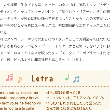
、人生模様、生きざまを写しとったこのタンゴは、通称をタンゴ・デ・
ティという。かつてヒターノ地区として知られたトリアーナ、そこの随
ル・ティティが軽妙に唄い踊って有名にしたことから、この名前がつい
歓声を浴びながら粋にユーモラスに、時に開放的なエロティシズムを忍
いる。
れはタンゴ・デ・マラガのあとにつくタンゴとしてお馴染みではないだ
Triana”で始まる有名なタンゴをタンゴ・デ・トリアーナと勘違いしないよう
ャ・デ・ロス・ペイネスが唄ったタンゴで、タンゴ・ポプラールまたは
で、後に述べるように和音進行も異なるのでご注意を。