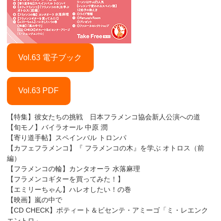
Vol.63 電子ブック
Vol.63 PDF
【特集】彼女たちの挑戦 日本フラメンコ協会新人公演への道
【旬モノ】バイラオール 中原 潤
【寄り道手帖】スペインバル トロンパ
【カフェフラメンコ】『 フラメンコの木』を学ぶ オトロス（前
編）
【フラメンコの輪】カンタオーラ 水落麻理
【フラメンコギターを買ってみた！】
【エミリーちゃん】ハレオしたい！の巻
【映画】嵐の中で
【CD CHECK】ポティート＆ビセンテ・アミーゴ「ミ・レエンク
エントロ」