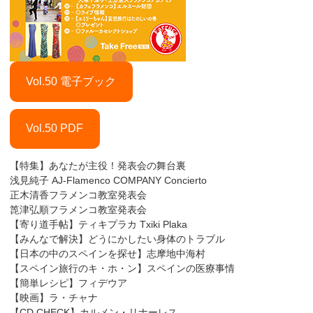
Vol.50 電子ブック
Vol.50 PDF
【特集】あなたが主役！発表会の舞台裏
浅見純子 AJ-Flamenco COMPANY Concierto
正木清香フラメンコ教室発表会
箆津弘順フラメンコ教室発表会
【寄り道手帖】ティキプラカ Txiki Plaka
【みんなで解決】どうにかしたい身体のトラブル
【日本の中のスペインを探せ】志摩地中海村
【スペイン旅行のキ・ホ・ン】スペインの医療事情
【簡単レシピ】フィデウア
【映画】ラ・チャナ
【CD CHECK】カルメン・リナーレス