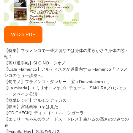
Vol.35 PDF
【特集】フラメンコで一番大切なのは身体の柔らかさ？身体の芯・
軸？
【寄り道手帖】SI O NO シオノ
【Café Flamenco】アルティスタが道案内する Flamenco「フラメ
ンコのもう一歩奥へ」
【旬モノ】フラメンコ・ダンサー「宝（Danzatakara）」
【La mirada】エミリオ・マヤプロデュース「SAKURAプロジェク
ト」スペイン公演
【簡単レシピ】アルボンディガス
【映画】宮廷画家ゴヤは見た
【CD CHECK】ディエゴ・エル・シガーラ
【エミリーちゃんのウノ・ドス・トレス】生ハムの高さのひみつの
巻
【España Hoy】各地のタパス