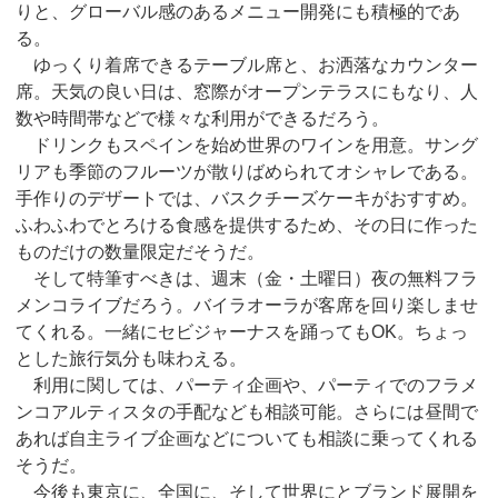
りと、グローバル感のあるメニュー開発にも積極的であ
る。
ゆっくり着席できるテーブル席と、お洒落なカウンター
席。天気の良い日は、窓際がオープンテラスにもなり、人
数や時間帯などで様々な利用ができるだろう。
ドリンクもスペインを始め世界のワインを用意。サング
リアも季節のフルーツが散りばめられてオシャレである。
手作りのデザートでは、バスクチーズケーキがおすすめ。
ふわふわでとろける食感を提供するため、その日に作った
ものだけの数量限定だそうだ。
そして特筆すべきは、週末（金・土曜日）夜の無料フラ
メンコライブだろう。バイラオーラが客席を回り楽しませ
てくれる。一緒にセビジャーナスを踊ってもOK。ちょっ
とした旅行気分も味わえる。
利用に関しては、パーティ企画や、パーティでのフラメ
ンコアルティスタの手配なども相談可能。さらには昼間で
あれば自主ライブ企画などについても相談に乗ってくれる
そうだ。
今後も東京に、全国に、そして世界にとブランド展開を