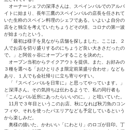
オーナーシェフの深澤さんは、スペインバルでのアルバ
イトに始まり、長年三鷹のスペインバルの店長を任されて
いた生粋のスペイン料理のシェフである。いよいよ自分の
店をと独立を考えていたちょうどその頃、コロナの第一波
が始まったという。
「最初は様子を見ながら店舗を探しました。ここは、２
人でお店を切り盛りするのにちょうど良い大きさだったの
で。」と阿佐ヶ谷にオープンすることを決めた。
オープン当初からテイクアウトを提供。また、お好みの
３種を選べる「おひとりさま限定前菜盛り合わせ」なども
あり、１人でも会社帰りに立ち寄りやすい。
「『スペインバルを日常に』と思ってやっています。」
と深澤さん。その気持ちは伝わるようで、私の同行者も
「こんなバル近所にあったらいいのに。」と呟いていた。
11月で３年目というこのお店、秋になれば秋刀魚のコン
フィや、それを使ったパエリアなども予定しているという
から楽しみだ。
奥様の描いた、かわいい「にわとり」のロゴが目印。丁