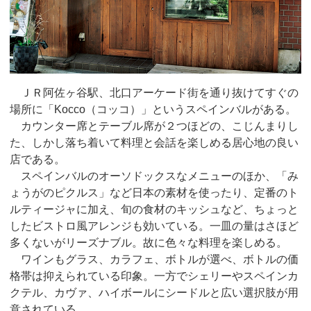
ＪＲ阿佐ヶ谷駅、北口アーケード街を通り抜けてすぐの
場所に「Kocco（コッコ）」というスペインバルがある。
カウンター席とテーブル席が２つほどの、こじんまりし
た、しかし落ち着いて料理と会話を楽しめる居心地の良い
店である。
スペインバルのオーソドックスなメニューのほか、「み
ょうがのピクルス」など日本の素材を使ったり、定番のト
ルティージャに加え、旬の食材のキッシュなど、ちょっと
したビストロ風アレンジも効いている。一皿の量はさほど
多くないがリーズナブル。故に色々な料理を楽しめる。
ワインもグラス、カラフェ、ボトルが選べ、ボトルの価
格帯は抑えられている印象。一方でシェリーやスペインカ
クテル、カヴァ、ハイボールにシードルと広い選択肢が用
意されている。