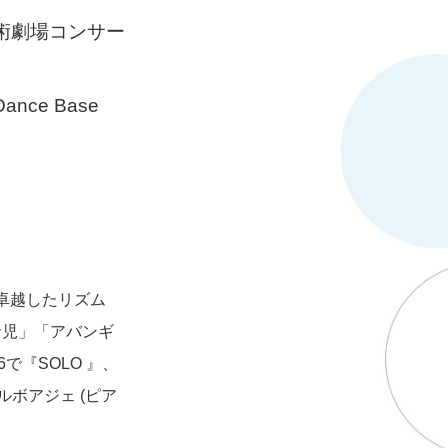
芸術劇場コンサー
ce Base
。卓越したリズム
命児」「アバンギ
で『SOLO 』、
ルボアジェ (ピア