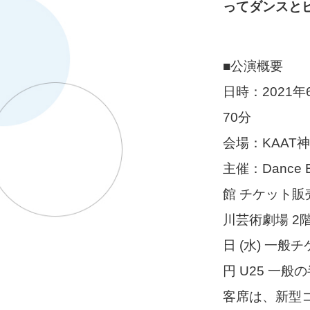
ってダンスと
■公演概要
日時：2021年6
70分
会場：KAAT
主催：Dance
館 チケット販売 チ
川芸術劇場 2階
日 (水) 一般チケ
円 U25 一
客席は、新型