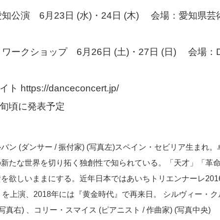
愛知公演 6月23日 (水)・24日 (木) 会場：愛知県
ワークショップ 6月26日 (土)・27日 (日) 会場：Dan
ttps://danceconcert.jp/
上旬頃に発表予定
ン (ダンサー / 振付家) (写真左)スペイン・セビリア生まれ
の新たな世界を切り拓く独創性で知られている。「天才」「革
を欲しいままにする。近年日本ではあいちトリエンナーレ2016
EN』を上演、2018年には『黄金時代』で再来日。 シルヴィー・ク
 (写真右) 、コリー・スマイス (ピアニスト / 作曲家) (写真中央)