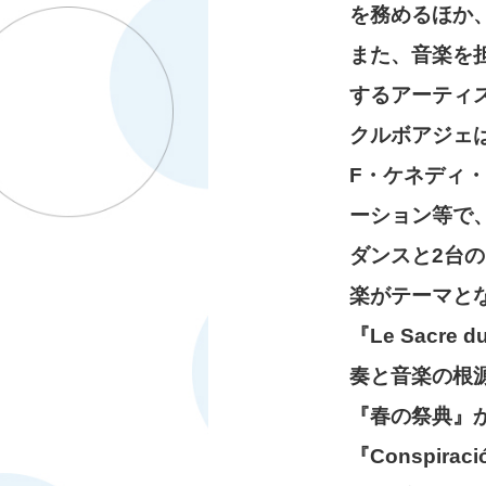
を務めるほか
また、音楽を
するアーティ
クルボアジェ
F・ケネディ
ーション等で
ダンスと2台
楽がテーマと
『Le Sacr
奏と音楽の根
『春の祭典』
『Conspir