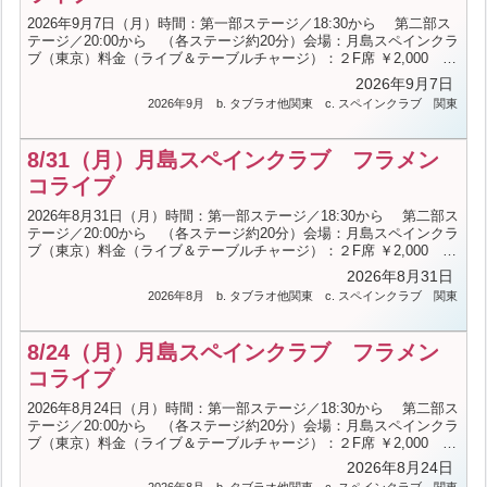
2026年9月7日（月）時間：第一部ステージ／18:30から 第二部ス
テージ／20:00から （各ステージ約20分）会場：月島スペインクラ
ブ（東京）料金（ライブ＆テーブルチャージ）：２F席 ￥2,000 １
F席 ￥1,500 BAR ￥2,000 ステージ席 ￥2,000＋コースメニ
2026年9月7日
ュー料金（詳細はHPへ）出演：Bailarinas：佐藤哲平、三家本夏
2026年9月
b. タブラオ他関東
c. スペインクラブ
関東
美、川﨑裕子 Guitarra：山崎まさし Cante：ダニエル・
リコ＜お問合せ＞月島スペインクラブ（TEL.03-3533-5381／火曜定
休）
8/31（月）月島スペインクラブ フラメン
コライブ
2026年8月31日（月）時間：第一部ステージ／18:30から 第二部ス
テージ／20:00から （各ステージ約20分）会場：月島スペインクラ
ブ（東京）料金（ライブ＆テーブルチャージ）：２F席 ￥2,000 １
F席 ￥1,500 BAR ￥2,000 ステージ席 ￥2,000＋コースメニ
2026年8月31日
ュー料金（詳細はHPへ）出演：Bailarinas：森野みどり、佐藤美由
2026年8月
b. タブラオ他関東
c. スペインクラブ
関東
紀、辰井浩美 Guitarra：増井建一 Cante：ダニエル・リ
コ＜お問合せ＞月島スペインクラブ（TEL.03-3533-5381／火曜定
休）
8/24（月）月島スペインクラブ フラメン
コライブ
2026年8月24日（月）時間：第一部ステージ／18:30から 第二部ス
テージ／20:00から （各ステージ約20分）会場：月島スペインクラ
ブ（東京）料金（ライブ＆テーブルチャージ）：２F席 ￥2,000 １
F席 ￥1,500 BAR ￥2,000 ステージ席 ￥2,000＋コースメニ
2026年8月24日
ュー料金（詳細はHPへ）出演：Bailarinas：青木ルミ子、林由美