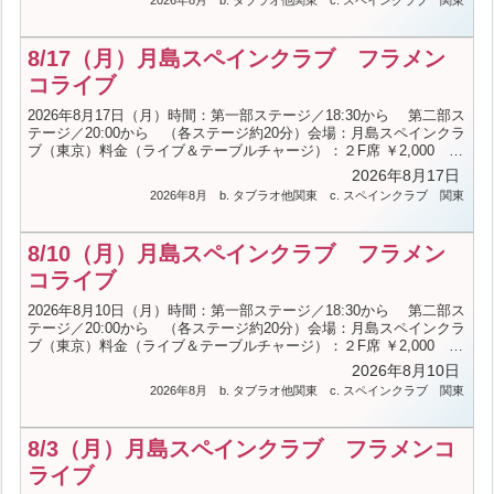
2026年8月
b. タブラオ他関東
c. スペインクラブ
関東
子、小谷野宏司 Guitarra：増井建一 Cante：ダニエル・
リコ＜お問合せ＞月島スペインクラブ（TEL.03-3533-5381／火曜定
休）
8/17（月）月島スペインクラブ フラメン
コライブ
2026年8月17日（月）時間：第一部ステージ／18:30から 第二部ス
テージ／20:00から （各ステージ約20分）会場：月島スペインクラ
ブ（東京）料金（ライブ＆テーブルチャージ）：２F席 ￥2,000 １
F席 ￥1,500 BAR ￥2,000 ステージ席 ￥2,000＋コースメニ
2026年8月17日
ュー料金（詳細はHPへ）出演：Bailarinas：河野睦、荒濱早絵、山
2026年8月
b. タブラオ他関東
c. スペインクラブ
関東
本秀子 Guitarra：増井建一 Cante：ダニエル・リコ＜お
問合せ＞月島スペインクラブ（TEL.03-3533-5381／火曜定休）
8/10（月）月島スペインクラブ フラメン
コライブ
2026年8月10日（月）時間：第一部ステージ／18:30から 第二部ス
テージ／20:00から （各ステージ約20分）会場：月島スペインクラ
ブ（東京）料金（ライブ＆テーブルチャージ）：２F席 ￥2,000 １
F席 ￥1,500 BAR ￥2,000 ステージ席 ￥2,000＋コースメニ
2026年8月10日
ュー料金（詳細はHPへ）出演：Bailarinas：川﨑裕子、島村香、永
2026年8月
b. タブラオ他関東
c. スペインクラブ
関東
田健 Guitarra：増井建一 Cante：ダニエル・リコ＜お問
合せ＞月島スペインクラブ（TEL.03-3533-5381／火曜定休）
8/3（月）月島スペインクラブ フラメンコ
ライブ