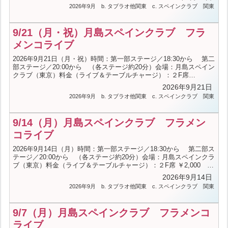
ュー料金（詳細はHPへ）出演：Bailarinas：吉田光一、森野みど
2026年9月
b. タブラオ他関東
c. スペインクラブ
関東
り、辰井浩美 Guitarra：山崎まさし Cante：ダニエル・
リコ＜お問合せ＞月島スペインクラブ（TEL.03-3533-5381／火曜定
休）
9/21（月・祝）月島スペインクラブ フラ
メンコライブ
2026年9月21日（月・祝）時間：第一部ステージ／18:30から 第二
部ステージ／20:00から （各ステージ約20分）会場：月島スペイン
クラブ（東京）料金（ライブ＆テーブルチャージ）：２F席
￥2,000 １F席 ￥1,500 BAR ￥2,000 ステージ席 ￥2,000＋
2026年9月21日
コースメニュー料金（詳細はHPへ）出演：Bailarinas：小谷野宏
2026年9月
b. タブラオ他関東
c. スペインクラブ
関東
司、山本秀子、正木清香 Guitarra：山崎まさし Cante：
ダニエル・リコ＜お問合せ＞月島スペインクラブ（TEL.03-3533-
5381／火曜定休）
9/14（月）月島スペインクラブ フラメン
コライブ
2026年9月14日（月）時間：第一部ステージ／18:30から 第二部ス
テージ／20:00から （各ステージ約20分）会場：月島スペインクラ
ブ（東京）料金（ライブ＆テーブルチャージ）：２F席 ￥2,000 １
F席 ￥1,500 BAR ￥2,000 ステージ席 ￥2,000＋コースメニ
2026年9月14日
ュー料金（詳細はHPへ）出演：Bailarinas：永田健、本間静香、井
2026年9月
b. タブラオ他関東
c. スペインクラブ
関東
口裕香里 Guitarra：山崎まさし Cante：ダニエル・リコ
＜お問合せ＞月島スペインクラブ（TEL.03-3533-5381／火曜定休）
9/7（月）月島スペインクラブ フラメンコ
ライブ