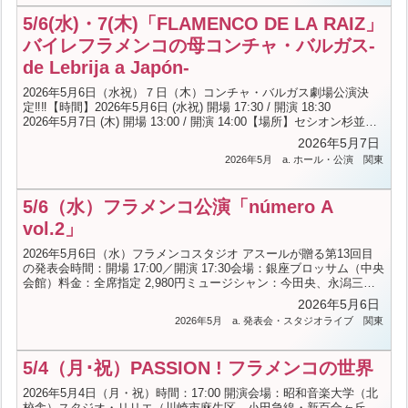
なく、シンプルなマルカヘとレマーテだけで唄を踊り繋いでいきま
5/6(水)・7(木)「FLAMENCO DE LA RAIZ」
す。レベル不問です。-----------------------お問合せ---------------...（続き
を読む）
バイレフラメンコの母コンチャ・バルガス-
de Lebrija a Japón-
2026年5月6日（水祝）７日（木）コンチャ・バルガス劇場公演決
定‼‼【時間】2026年5月6日 (水祝) 開場 17:30 / 開演 18:30
2026年5月7日 (木) 開場 13:00 / 開演 14:00【場所】セシオン杉並
【出演】唄：エスペランサ・フェルナンデス、ホセ・バレンシ
2026年5月7日
ア ギター：ミゲル・イグレシアス、クーロ・バルガ
2026年5月
a. ホール・公演
関東
ス 踊り：コンチャ・バルガス、ミゲル・アンヘル・エレデ
ィア オープニングアクト(友情出演)： 今枝友加
井山直子 荻野リサ 影山奈緒子 小林泰子 小谷野宏司 斎藤恵
5/6（水）フラメンコ公演「número A
子 秦晴美【料金】プレミアム席 23,000円 ※ 両日とも SOL...
（続きを読む）
vol.2」
2026年5月6日（水）フラメンコスタジオ アスールが贈る第13回目
の発表会時間：開場 17:00／開演 17:30会場：銀座ブロッサム（中央
会館）料金：全席指定 2,980円ミュージシャン：今田央、永潟三貴
生、三木重人-----------------------お問合せazul@aikoaoki.com / 03-
2026年5月6日
3473-3435（フラメンコスタジオ アスール）
2026年5月
a. 発表会・スタジオライブ
関東
5/4（月･祝）PASSION ! フラメンコの世界
2026年5月4日（月・祝）時間：17:00 開演会場：昭和音楽大学（北
校舎）スタジオ・リリエ（川崎市麻生区 小田急線・新百合ヶ丘