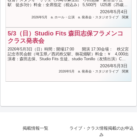
駅 徒歩3分）料金：全席指定（税込み） 5,500円 U25席（25歳以
下）：2,000円 未就学児不可 障がい者割引20％引き出演：バイラ
2026年5月4日
オーラ（踊り手）：手下 倭里亜、バイラオーラ（踊り手）：正木清
2026年5月
a. ホール・公演
a. 発表会・スタジオライブ
関東
香、バイラオーラ（踊り手）：三枝麻衣、バイラオール（踊り
手）：鈴木時丹、ルンベーラ（唄い手・踊り手）：チャチャ手塚、
カンタオーラ（唄い手）：小松美保ギタリスタ（ギター奏者）：今
5/3（日）Studio Fits 森田志保フラメンコ
田央問合せ：しんゆりチケットセンター：044-959-2255 (9:00 ～
19:30)ネ...（続きを読む）
クラス発表会
2026年5月3日（日）時間：開場17:00 開演 17:30会場： 秩父宮
記念市民会館（埼玉県／西武秩父駅、御花畑駅）料金：￥ 4,000出
演者：森田志保、Studio Fits 生徒、studio Tonillo（友情出演）C＝
マヌエル・デ・ラ・マレーナ、川島桂子G＝西井つよし------------------
2026年5月3日
-----お問合せ-----------------------Studio Fits・設樂晶子電話番号：
2026年5月
a. 発表会・スタジオライブ
関東
0422205898メールアドレス：info@tornillo.jp
掲載情報一覧
ライブ・クラス情報掲載のお申込
み