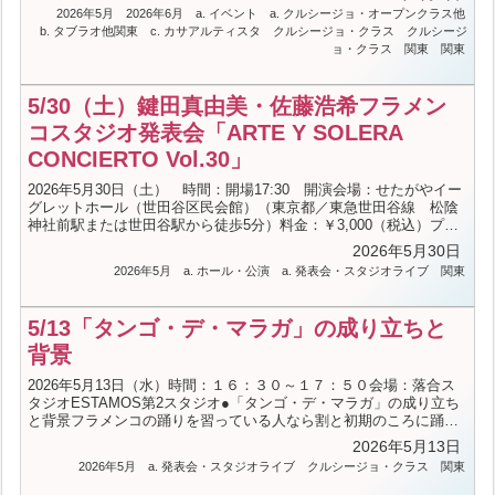
Dance：Asami Pf：橋野友香 Vo：森恵子 Sax：今川天国■「F
2026年5月
2026年6月
a. イベント
a. クルシージョ・オープンクラス他
L A M E N C O L I V E A L E G R Í A S」日時：6月6日（土）
b. タブラオ他関東
c. カサアルティスタ
クルシージョ・クラス
クルシージ
17:30開場 18:00開演会場：CASA ARTISTA（東京／四谷三丁目）
ョ・クラス
関東
関東
料金：VIP 7,500円 STANDARD 6,500円（...（続きを読む）
5/30（土）鍵田真由美・佐藤浩希フラメン
コスタジオ発表会「ARTE Y SOLERA
CONCIERTO Vol.30」
2026年5月30日（土） 時間：開場17:30 開演会場：せたがやイー
グレットホール（世田谷区民会館）（東京都／東急世田谷線 松陰
神社前駅または世田谷駅から徒歩5分）料金：￥3,000（税込）プレ
イガイド：カンフェティ電話受付 050-3092-0051（平日10:00～
2026年5月30日
17:00）出演者：B＝鍵田真由美・佐藤浩希フラメンコスタジオ生徒
2026年5月
a. ホール・公演
a. 発表会・スタジオライブ
関東
一同C＝マヌエル・デ・ラ・マレーナ、中里眞央、関祐三子G＝アン
トニオ・マレーナ・イーホ、斎藤誠-----------------------お問合せ-----------
------------ARTE Y SOLERA 制作 小玉隆司電話番号：0354530...
5/13「タンゴ・デ・マラガ」の成り立ちと
（続きを読む）
背景
2026年5月13日（水）時間：１６：３０～１７：５０会場：落合ス
タジオESTAMOS第2スタジオ●「タンゴ・デ・マラガ」の成り立ち
と背景フラメンコの踊りを習っている人なら割と初期のころに踊る
ことが多パロの一つですが、その歌詞の意味（意味を知っていて
2026年5月13日
も、何故その歌詞なのか）や成り立ちを解説と共に少し唄を踊って
2026年5月
a. 発表会・スタジオライブ
クルシージョ・クラス
関東
みるクラスです。価格：￥4,400（税込）曲の成り立ちを知って踊る
ことと、知らずに踊ることの違いを体験してみましょう。振付では