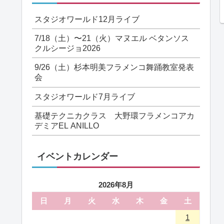
スタジオワールド12月ライブ
7/18（土）〜21（火）マヌエル ベタンソス
クルシージョ2026
9/26（土）杉本明美フラメンコ舞踊教室発表
会
スタジオワールド7月ライブ
基礎テクニカクラス 大野環フラメンコアカ
デミアEL ANILLO
イベントカレンダー
2026年8月
日
月
火
水
木
金
土
1