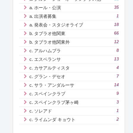
a. ホール・公演
35
a. 出演者募集
1
a. 発表会・スタジオライブ
18
b. タブラオ他関東
66
b. タブラオ他関東外
12
c. アルハムブラ
8
c. エスペランサ
13
c. カサアルティスタ
4
c. グラン・デセオ
7
c. サラ・アンダルーサ
14
c. スペインクラブ
9
c. スペインクラブ茅ヶ崎
3
c. ソレアド
1
c. ライムンダ キョウト
2